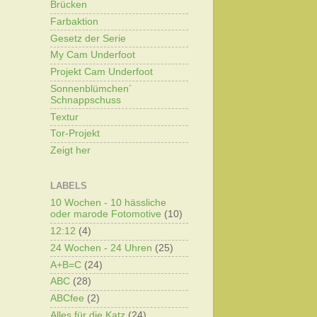
Brücken
Farbaktion
Gesetz der Serie
My Cam Underfoot
Projekt Cam Underfoot
Sonnenblümchen´
Schnappschuss
Textur
Tor-Projekt
Zeigt her
LABELS
10 Wochen - 10 hässliche
oder marode Fotomotive
(10)
12:12
(4)
24 Wochen - 24 Uhren
(25)
A+B=C
(24)
ABC
(28)
ABCfee
(2)
Alles für die Katz
(24)