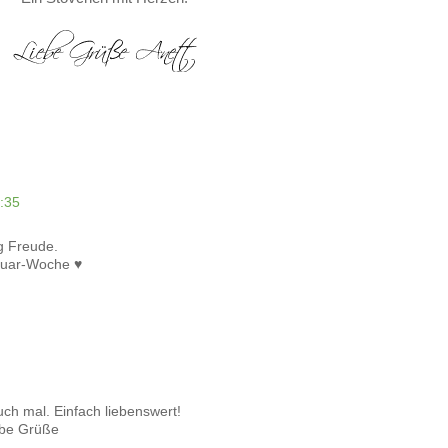
:35
ig Freude.
bruar-Woche ♥
uch mal. Einfach liebenswert!
ebe Grüße